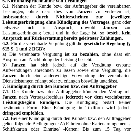
6. Nichtinanspruchnahme von Leistungen
6.1.
Nehmen der Kunde bzw. der Auftraggeber die vereinbarten
Leistungen, ohne dass dies von
Janzen
zu vertreten ist,
insbesondere durch Nichterscheinen zur jeweiligen
Leistungserbringung ohne Kündigung des Vertrages,
ganz oder
teilweise nicht in Anspruch, obwohl
Janzen
zur
Leistungserbringung bereit und in der Lage ist, so besteht
kein
Anspruch auf Rückerstattung bereits geleisteter Zahlungen.
6.2.
Für die vereinbarte Vergütung gilt die
gesetzliche Regelung (§
615 S. 1 und 2 BGB):
a)
Die vereinbarte Vergütung
ist zu bezahlen
, ohne dass ein
Anspruch auf Nachholung der Leistung besteht.
b) Janzen
hat sich jedoch auf die Vergütung ersparte
Aufwendungen anrechnen zu lassen sowie eine Vergütung, die
Janzen
durch eine anderweitige Verwendung der vereinbarten
Dienstleistungen erlangt oder zu erlangen böswillig unterlässt.
7. Kündigung durch den Kunden bzw. den Auftraggeber
7.1.
Der Kunde bzw. der Auftraggeber können den Vertrag mit
Janzen
nach Vertragsabschluss
jederzeit vor dem vereinbarten
Leistungsbeginn kündigen.
Die Kündigung bedarf keiner
bestimmten Form. Eine Kündigung in Textform wird jedoch
dringend empfohlen.
7.2.
Bei einer Kündigung durch den Kunden bzw. den Auftraggeber
gelten folgende Bedingungen: A) Fahrten ohne Kartenarrangements,
Schiffskarten oder Eintritte/ -Karten: Bis zum 15 Tag vor