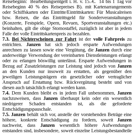
Reisebeginn: Bearbeitungsentgelt i. H. v. 15.-€. 14 bis 1 Tag vor
Reisebeginn 40 % des Reisepreises B). mit Kartenarrangements
oder Schiffskarten oder Eintritte/Eintrittskarten: Für Musicalreisen
bzw. Reisen, die das Eintrittsgeld für Sonderveranstaltungen
(Konzerte, Festspiele, Opern, Revuen, Sportveranstaltungen etc.)
beinhalten, gilt die obige Stornostaffel, zuzüglich ist aber in jedem
Falle der volle Eintrittskartenpreis zu bezahlen.
7.3.
Bei Nichterscheinen zur Fahrt
ist der
volle Fahrpreis
zu
entrichten.
Janzen
hat sich jedoch ersparte Aufwendungen
anrechnen zu lassen sowie eine Vergütung, die
Janzen
durch eine
anderweitige Verwendung der vereinbarten Dienstleistungen erlangt
oder zu erlangen böswillig unterlässt. Ersparte Aufwendungen in
Bezug auf Zusatzleistungen zur Leistung sind jedoch von
Janzen
an den Kunden nur insoweit zu erstatten, als gegenüber den
jeweiligen Leistungsträgern ein gesetzlicher oder vertraglicher
Anspruch auf Erstattung bzw. Rückvergütung besteht und von
diesen auch tatsächlich erlangt werden kann.
7.4.
Dem Kunden bleibt es in jedem Fall unbenommen,
Janzen
nachzuweisen, dass
Janzen
überhaupt kein oder ein wesentlich
niedrigerer Schaden entstanden ist, als die geforderte
Entschädigungspauschale.
7.5. Janzen
behält sich vor, anstelle der vorstehenden Beträge eine
höhere, konkrete Entschädigung zu fordern, soweit
Janzen
nachweist, dass
Janzen
wesentlich höhere Aufwendungen
entstanden sind, insbesondere, soweit einzelne Leistungsbestandteile