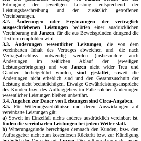
Erbringung der jeweiligen Leistung entsprechend der
Leistungsbeschreibung und den zusätzlich getroffenen
Vereinbarungen.
3.2. Änderungen oder Ergänzungen der vertraglich
ausgeschriebenen Leistungen
bedürfen einer ausdrücklichen
Vereinbarung mit
Janzen
, für die aus Beweisgründen dringend die
Textform empfohlen wird.
3.3. Änderungen wesentlicher Leistungen
, die von dem
vereinbarten Inhalt des Vertrages abweichen und, die nach
Vertragsabschluss notwendig werden (insbesondere auch
Änderungen im zeitlichen Ablauf der jeweiligen
Leistungserbringung) und von
Janzen
nicht wider Treu und
Glauben herbeigeführt wurden,
sind gestattet
, soweit die
Änderungen nicht erheblich sind und den Gesamtzuschnitt der
Leistung nicht beeinträchtigen. Etwaige Gewährleistungsansprüche
des Kunden bzw. des Auftraggebers im Falle solcher Änderungen
wesentlicher Leistungen bleiben unberührt.
3.4. Angaben zur Dauer von Leistungen sind Circa-Angaben.
3.5.
Für Witterungsverhältnisse und deren Auswirkungen auf
vereinbarte Leistungen gilt:
a)
Soweit im Einzelfall nichts anderes ausdrücklich vereinbart ist,
finden die vereinbarten Leistungen bei jedem Wetter statt.
b)
Witterungsgründe berechtigen demnach den Kunden, bzw. den
Auftraggeber nicht zum kostenlosen Rücktritt bzw. zur Kündigung
bezüglich des Vertrages mit
Janzen
. Dies gilt nur dann nicht, wenn