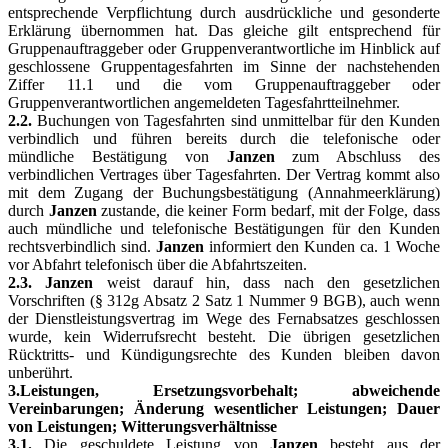
entsprechende Verpflichtung durch ausdrückliche und gesonderte
Erklärung übernommen hat. Das gleiche gilt entsprechend für
Gruppenauftraggeber oder Gruppenverantwortliche im Hinblick auf
geschlossene Gruppentagesfahrten im Sinne der nachstehenden
Ziffer 11.1 und die vom Gruppenauftraggeber oder
Gruppenverantwortlichen angemeldeten Tagesfahrtteilnehmer.
2.2.
Buchungen von Tagesfahrten sind unmittelbar für den Kunden
verbindlich und führen bereits durch die telefonische oder
mündliche Bestätigung von
Janzen
zum Abschluss des
verbindlichen Vertrages über Tagesfahrten. Der Vertrag kommt also
mit dem Zugang der Buchungsbestätigung (Annahmeerklärung)
durch
Janzen
zustande, die keiner Form bedarf, mit der Folge, dass
auch mündliche und telefonische Bestätigungen für den Kunden
rechtsverbindlich sind.
Janzen
informiert den Kunden ca. 1 Woche
vor Abfahrt telefonisch über die Abfahrtszeiten.
2.3. Janzen
weist darauf hin, dass nach den gesetzlichen
Vorschriften (§ 312g Absatz 2 Satz 1 Nummer 9 BGB), auch wenn
der Dienstleistungsvertrag im Wege des Fernabsatzes geschlossen
wurde, kein Widerrufsrecht besteht. Die übrigen gesetzlichen
Rücktritts- und Kündigungsrechte des Kunden bleiben davon
unberührt.
3.Leistungen, Ersetzungsvorbehalt; abweichende
Vereinbarungen; Änderung wesentlicher Leistungen; Dauer
von Leistungen; Witterungsverhältnisse
3.1.
Die geschuldete Leistung von
Janzen
besteht aus der