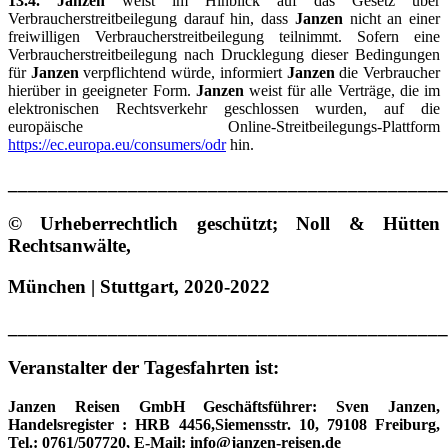
13.4. Janzen
weist im Hinblick auf das Gesetz über
Verbraucherstreitbeilegung darauf hin, dass
Janzen
nicht an einer
freiwilligen Verbraucherstreitbeilegung teilnimmt. Sofern eine
Verbraucherstreitbeilegung nach Drucklegung dieser Bedingungen
für
Janzen
verpflichtend würde, informiert
Janzen
die Verbraucher
hierüber in geeigneter Form.
Janzen
weist für alle Verträge, die im
elektronischen Rechtsverkehr geschlossen wurden, auf die
europäische Online-Streitbeilegungs-Plattform
https://ec.europa.eu/consumers/odr
hin.
____________________________________________
© Urheberrechtlich geschützt; Noll & Hütten
Rechtsanwälte,
München | Stuttgart, 2020-2022
____________________________________________
Veranstalter der Tagesfahrten ist:
Janzen Reisen GmbH Geschäftsführer: Sven Janzen,
Handelsregister : HRB 4456,Siemensstr. 10, 79108 Freiburg,
Tel.: 0761/507720, E-Mail: info@janzen-reisen.de