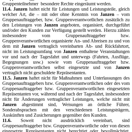
Gruppenteilnehmer besondere Rechte eingeräumt werden.
11.4. Janzen
haftet nicht für Leistungen und Leistungsteile, gleich
welcher Art, die – mit oder ohne Kenntnis von
Janzen
– vom
Gruppenauftraggeber, bzw. Gruppenverantwortlichen zusätzlich zu
den Leistungen von
Janzen
angeboten, organisiert, durchgeführt
und/oder den Kunden zur Verfügung gestellt werden. Hierzu zählen
insbesondere vom Gruppenauftraggeber bzw.
Gruppenverantwortlichen organisierte An- und Abreisen zu und von
dem mit
Janzen
vertraglich vereinbarten Ab- und Rückfahrtort,
nicht im Leistungsumfang von
Janzen
enthaltene Veranstaltungen
vor und nach der Tagesfahrt und unterwegs (Fahrten, Ausflüge,
Begegnungen usw.) sowie vom Gruppenauftraggeber bzw.
Gruppenverantwortlichen selbst eingesetzte und von
Janzen
vertraglich nicht geschuldete Repräsentanten.
11.5. Janzen
haftet nicht für Maßnahmen und Unterlassungen des
Gruppenauftraggebers bzw. Gruppenverantwortlichen oder des vom
Gruppenauftraggeber bzw. Gruppenverantwortlichen eingesetzten
Repräsentanten vor, während und nach der Tagesfahrt, insbesondere
nicht für Änderungen vertraglicher Leistungen, welche nicht mit
Janzen
abgestimmt sind, Weisungen an örtliche Führer,
Sonderabsprachen mit den verschiedenen Leistungsträgern,
Auskünften und Zusicherungen gegenüber den Kunden.
11.6.
Soweit nicht ausdrücklich vereinbart, sind
Gruppenauftraggeber bzw. Gruppenverantwortliche oder von diesen
eingesetzte Repräsentanten nicht berechtigt oder bevollmächtigt,