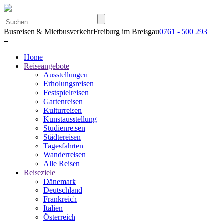
Busreisen & Mietbusverkehr
Freiburg im Breisgau
0761 - 500 293
≡
Home
Reiseangebote
Ausstellungen
Erholungsreisen
Festspielreisen
Gartenreisen
Kulturreisen
Kunstausstellung
Studienreisen
Städtereisen
Tagesfahrten
Wanderreisen
Alle Reisen
Reiseziele
Dänemark
Deutschland
Frankreich
Italien
Österreich