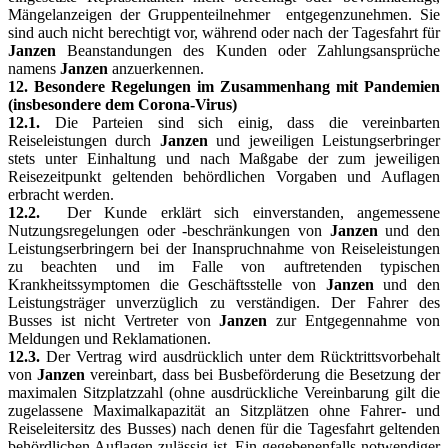
Mängelanzeigen der Gruppenteilnehmer entgegenzunehmen. Sie
sind auch nicht berechtigt vor, während oder nach der Tagesfahrt für
Janzen
Beanstandungen des Kunden oder Zahlungsansprüche
namens
Janzen
anzuerkennen.
12. Besondere Regelungen im Zusammenhang mit Pandemien
(insbesondere dem Corona-Virus)
12.1.
Die Parteien sind sich einig, dass die vereinbarten
Reiseleistungen durch
Janzen
und jeweiligen Leistungserbringer
stets unter Einhaltung und nach Maßgabe der zum jeweiligen
Reisezeitpunkt geltenden behördlichen Vorgaben und Auflagen
erbracht werden.
12.2.
Der Kunde erklärt sich einverstanden, angemessene
Nutzungsregelungen oder -beschränkungen von
Janzen
und den
Leistungserbringern bei der Inanspruchnahme von Reiseleistungen
zu beachten und im Falle von auftretenden typischen
Krankheitssymptomen die Geschäftsstelle von
Janzen
und den
Leistungsträger unverzüglich zu verständigen. Der Fahrer des
Busses ist nicht Vertreter von
Janzen
zur Entgegennahme von
Meldungen und Reklamationen.
12.3.
Der Vertrag wird ausdrücklich unter dem Rücktrittsvorbehalt
von
Janzen
vereinbart, dass bei Busbeförderung die Besetzung der
maximalen Sitzplatzzahl (ohne ausdrückliche Vereinbarung gilt die
zugelassene Maximalkapazität an Sitzplätzen ohne Fahrer- und
Reiseleitersitz des Busses) nach denen für die Tagesfahrt geltenden
behördlichen Auflagen zulässig ist. Ein gegebenenfalls notwendiger