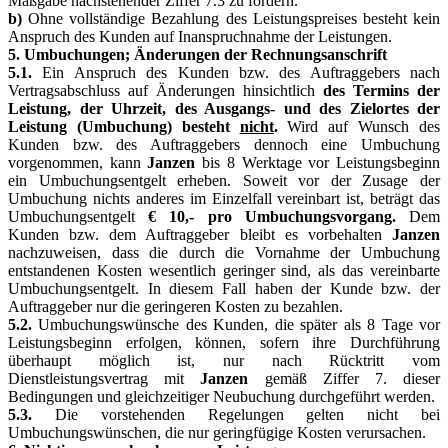
Maßgabe nachstehender Ziffer 7.3 zu fordern.
b)
Ohne vollständige Bezahlung des Leistungspreises besteht kein
Anspruch des Kunden auf Inanspruchnahme der Leistungen.
5. Umbuchungen; Änderungen der Rechnungsanschrift
5.1.
Ein Anspruch des Kunden bzw. des Auftraggebers nach
Vertragsabschluss auf Änderungen hinsichtlich
des Termins der
Leistung, der Uhrzeit, des Ausgangs- und des Zielortes der
Leistung (Umbuchung) besteht
nicht
.
Wird auf Wunsch des
Kunden bzw. des Auftraggebers dennoch eine Umbuchung
vorgenommen, kann
Janzen
bis 8 Werktage vor Leistungsbeginn
ein Umbuchungsentgelt erheben. Soweit vor der Zusage der
Umbuchung nichts anderes im Einzelfall vereinbart ist, beträgt das
Umbuchungsentgelt
€ 10,- pro Umbuchungsvorgang.
Dem
Kunden bzw. dem Auftraggeber bleibt es vorbehalten
Janzen
nachzuweisen, dass die durch die Vornahme der Umbuchung
entstandenen Kosten wesentlich geringer sind, als das vereinbarte
Umbuchungsentgelt. In diesem Fall haben der Kunde bzw. der
Auftraggeber nur die geringeren Kosten zu bezahlen.
5.2.
Umbuchungswünsche des Kunden, die später als 8 Tage vor
Leistungsbeginn erfolgen, können, sofern ihre Durchführung
überhaupt möglich ist, nur nach Rücktritt vom
Dienstleistungsvertrag mit
Janzen
gemäß Ziffer 7. dieser
Bedingungen und gleichzeitiger Neubuchung durchgeführt werden.
5.3.
Die vorstehenden Regelungen gelten nicht bei
Umbuchungswünschen, die nur geringfügige Kosten verursachen.