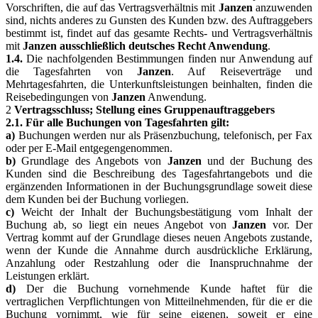
Vorschriften, die auf das Vertragsverhältnis mit
Janzen
anzuwenden
sind, nichts anderes zu Gunsten des Kunden bzw. des Auftraggebers
bestimmt ist, findet auf das gesamte Rechts- und Vertragsverhältnis
mit
Janzen
ausschließlich deutsches Recht Anwendung
.
1.4.
Die nachfolgenden Bestimmungen finden nur Anwendung auf
die Tagesfahrten von
Janzen
. Auf Reiseverträge und
Mehrtagesfahrten, die Unterkunftsleistungen beinhalten, finden die
Reisebedingungen von
Janzen
Anwendung.
2
Vertragsschluss; Stellung eines Gruppenauftraggebers
2.1. Für alle Buchungen von Tagesfahrten gilt:
a)
Buchungen werden nur als Präsenzbuchung, telefonisch, per Fax
oder per E-Mail entgegengenommen.
b)
Grundlage des Angebots von
Janzen
und der Buchung des
Kunden sind die Beschreibung des Tagesfahrtangebots und die
ergänzenden Informationen in der Buchungsgrundlage soweit diese
dem Kunden bei der Buchung vorliegen.
c)
Weicht der Inhalt der Buchungsbestätigung vom Inhalt der
Buchung ab, so liegt ein neues Angebot von
Janzen
vor. Der
Vertrag kommt auf der Grundlage dieses neuen Angebots zustande,
wenn der Kunde die Annahme durch ausdrückliche Erklärung,
Anzahlung oder Restzahlung oder die Inanspruchnahme der
Leistungen erklärt.
d)
Der die Buchung vornehmende Kunde haftet für die
vertraglichen Verpflichtungen von Mitteilnehmenden, für die er die
Buchung vornimmt, wie für seine eigenen, soweit er eine