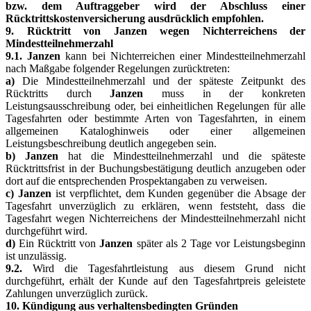
bzw. dem Auftraggeber wird der Abschluss einer
Rücktrittskostenversicherung ausdrücklich empfohlen.
9. Rücktritt von Janzen wegen Nichterreichens der
Mindestteilnehmerzahl
9.1. Janzen
kann bei Nichterreichen einer Mindestteilnehmerzahl
nach Maßgabe folgender Regelungen zurücktreten:
a)
Die Mindestteilnehmerzahl und der späteste Zeitpunkt des
Rücktritts durch
Janzen
muss in der konkreten
Leistungsausschreibung oder, bei einheitlichen Regelungen für alle
Tagesfahrten oder bestimmte Arten von Tagesfahrten, in einem
allgemeinen Kataloghinweis oder einer allgemeinen
Leistungsbeschreibung deutlich angegeben sein.
b) Janzen
hat die Mindestteilnehmerzahl und die späteste
Rücktrittsfrist in der Buchungsbestätigung deutlich anzugeben oder
dort auf die entsprechenden Prospektangaben zu verweisen.
c) Janzen
ist verpflichtet, dem Kunden gegenüber die Absage der
Tagesfahrt unverzüglich zu erklären, wenn feststeht, dass die
Tagesfahrt wegen Nichterreichens der Mindestteilnehmerzahl nicht
durchgeführt wird.
d)
Ein Rücktritt von
Janzen
später als 2 Tage vor Leistungsbeginn
ist unzulässig.
9.2.
Wird die Tagesfahrtleistung aus diesem Grund nicht
durchgeführt, erhält der Kunde auf den Tagesfahrtpreis geleistete
Zahlungen unverzüglich zurück.
10. Kündigung aus verhaltensbedingten Gründen