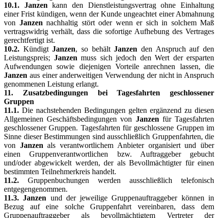
10.1. Janzen
kann den Dienstleistungsvertrag ohne Einhaltung
einer Frist kündigen, wenn der Kunde ungeachtet einer Abmahnung
von
Janzen
nachhaltig stört oder wenn er sich in solchem Maß
vertragswidrig verhält, dass die sofortige Aufhebung des Vertrages
gerechtfertigt ist.
10.2.
Kündigt
Janzen
, so behält
Janzen
den Anspruch auf den
Leistungspreis;
Janzen
muss sich jedoch den Wert der ersparten
Aufwendungen sowie diejenigen Vorteile anrechnen lassen, die
Janzen
aus einer anderweitigen Verwendung der nicht in Anspruch
genommenen Leistung erlangt.
11. Zusatzbedingungen bei Tagesfahrten geschlossener
Gruppen
11.1.
Die nachstehenden Bedingungen gelten ergänzend zu diesen
Allgemeinen Geschäftsbedingungen von
Janzen
für Tagesfahrten
geschlossener Gruppen. Tagesfahrten für geschlossene Gruppen im
Sinne dieser Bestimmungen sind ausschließlich Gruppenfahrten, die
von
Janzen
als verantwortlichem Anbieter organisiert und über
einen Gruppenverantwortlichen bzw. Auftraggeber gebucht
und/oder abgewickelt werden, der als Bevollmächtigter für einen
bestimmten Teilnehmerkreis handelt.
11.2.
Gruppenbuchungen werden ausschließlich telefonisch
entgegengenommen.
11.3. Janzen
und der jeweilige Gruppenauftraggeber können in
Bezug auf eine solche Gruppenfahrt vereinbaren, dass dem
Gruppenauftraggeber als bevollmächtigtem Vertreter der