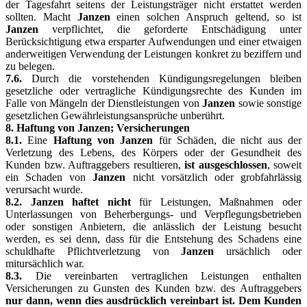
der Tagesfahrt seitens der Leistungsträger nicht erstattet werden
sollten. Macht
Janzen
einen solchen Anspruch geltend, so ist
Janzen
verpflichtet, die geforderte Entschädigung unter
Berücksichtigung etwa ersparter Aufwendungen und einer etwaigen
anderweitigen Verwendung der Leistungen konkret zu beziffern und
zu belegen.
7.6.
Durch die vorstehenden Kündigungsregelungen bleiben
gesetzliche oder vertragliche Kündigungsrechte des Kunden im
Falle von Mängeln der Dienstleistungen von
Janzen
sowie sonstige
gesetzlichen Gewährleistungsansprüche unberührt.
8. Haftung von Janzen; Versicherungen
8.1.
Eine
Haftung von Janzen
für Schäden, die nicht aus der
Verletzung des Lebens, des Körpers oder der Gesundheit des
Kunden bzw. Auftraggebers resultieren,
ist ausgeschlossen
, soweit
ein Schaden von
Janzen
nicht vorsätzlich oder grobfahrlässig
verursacht wurde.
8.2. Janzen haftet nicht
für Leistungen, Maßnahmen oder
Unterlassungen von Beherbergungs- und Verpflegungsbetrieben
oder sonstigen Anbietern, die anlässlich der Leistung besucht
werden, es sei denn, dass für die Entstehung des Schadens eine
schuldhafte Pflichtverletzung von
Janzen
ursächlich oder
mitursächlich war.
8.3.
Die vereinbarten vertraglichen Leistungen enthalten
Versicherungen zu Gunsten des Kunden bzw. des Auftraggebers
nur dann, wenn dies ausdrücklich vereinbart ist. Dem Kunden