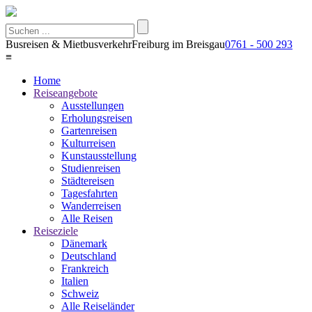
Busreisen & Mietbusverkehr
Freiburg im Breisgau
0761 - 500 293
≡
Home
Reiseangebote
Ausstellungen
Erholungsreisen
Gartenreisen
Kulturreisen
Kunstausstellung
Studienreisen
Städtereisen
Tagesfahrten
Wanderreisen
Alle Reisen
Reiseziele
Dänemark
Deutschland
Frankreich
Italien
Schweiz
Alle Reiseländer