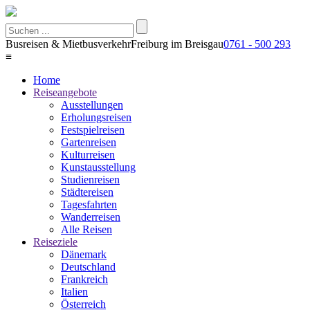
Busreisen & Mietbusverkehr
Freiburg im Breisgau
0761 - 500 293
≡
Home
Reiseangebote
Ausstellungen
Erholungsreisen
Festspielreisen
Gartenreisen
Kulturreisen
Kunstausstellung
Studienreisen
Städtereisen
Tagesfahrten
Wanderreisen
Alle Reisen
Reiseziele
Dänemark
Deutschland
Frankreich
Italien
Österreich