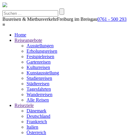
Busreisen & Mietbusverkehr
Freiburg im Breisgau
0761 - 500 293
≡
Home
Reiseangebote
Ausstellungen
Erholungsreisen
Festspielreisen
Gartenreisen
Kulturreisen
Kunstausstellung
Studienreisen
Städtereisen
Tagesfahrten
Wanderreisen
Alle Reisen
Reiseziele
Dänemark
Deutschland
Frankreich
Italien
Österreich